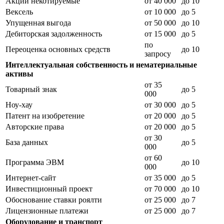
Акции некотируемые
от 40 000
до 10
Вексель
от 10 000
до 5
Упущенная выгода
от 50 000
до 10
Дебиторская задолженность
от 15 000
до 5
по
Переоценка основных средств
до 10
запросу
Интеллектуальная собственность и нематериальные
активы
от 35
Товарный знак
до 5
000
Ноу-хау
от 30 000
до 5
Патент на изобретение
от 20 000
до 5
Авторские права
от 20 000
до 5
от 30
База данных
до 5
000
от 60
Программа ЭВМ
до 10
000
Интернет-сайт
от 35 000
до 5
Инвестиционный проект
от 70 000
до 10
Обоснование ставки роялти
от 25 000
до 7
Лицензионные платежи
от 25 000
до 7
Оборудование и транспорт