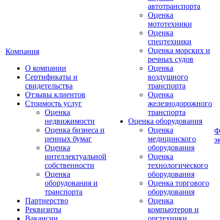
автотранспорта
Оценка
мототехники
Оценка
спецтехники
Оценка морских и
Компания
речных судов
О компании
Оценка
Сертификаты и
воздушного
свидетельства
транспорта
Отзывы клиентов
Оценка
Стоимость услуг
железнодорожного
Оценка
транспорта
недвижимости
Оценка оборудования
Оценка бизнеса и
Оценка
Ф
ценных бумаг
медицинского
э
Оценка
оборудования
интеллектуальной
Оценка
собственности
технологического
Оценка
оборудования
оборудования и
Оценка торгового
транспорта
оборудования
Партнерство
Оценка
Реквизиты
компьютеров и
Вакансии
оргтехники