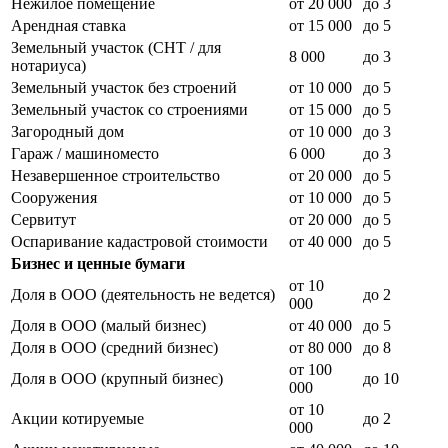
Нежилое помещение
от 20 000
до 3
Арендная ставка
от 15 000
до 5
Земельный участок (СНТ / для
8 000
до 3
нотариуса)
Земельный участок без строений
от 10 000
до 5
Земельный участок со строениями
от 15 000
до 5
Загородный дом
от 10 000
до 3
Гараж / машиноместо
6 000
до 3
Незавершенное строительство
от 20 000
до 5
Сооружения
от 10 000
до 5
Сервитут
от 20 000
до 5
Оспаривание кадастровой стоимости
от 40 000
до 5
Бизнес и ценные бумаги
от 10
Доля в ООО (деятельность не ведется)
до 2
000
Доля в ООО (малый бизнес)
от 40 000
до 5
Доля в ООО (средний бизнес)
от 80 000
до 8
от 100
Доля в ООО (крупный бизнес)
до 10
000
от 10
Акции котируемые
до 2
000