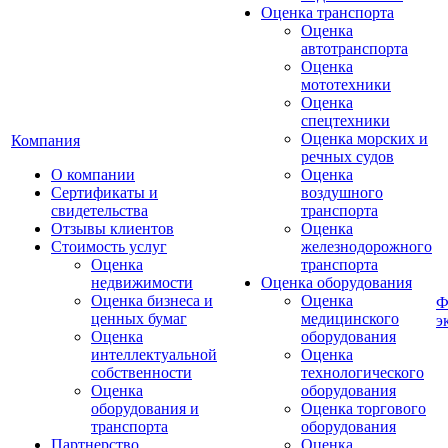
Оценка транспорта
Оценка
автотранспорта
Оценка
мототехники
Оценка
спецтехники
Оценка морских и
Компания
речных судов
О компании
Оценка
Сертификаты и
воздушного
свидетельства
транспорта
Отзывы клиентов
Оценка
Стоимость услуг
железнодорожного
Оценка
транспорта
недвижимости
Оценка оборудования
Оценка бизнеса и
Оценка
Ф
ценных бумаг
медицинского
э
Оценка
оборудования
интеллектуальной
Оценка
собственности
технологического
Оценка
оборудования
оборудования и
Оценка торгового
транспорта
оборудования
Партнерство
Оценка