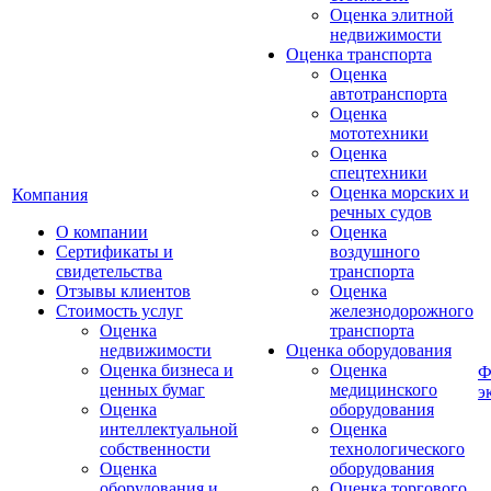
Оценка элитной
недвижимости
Оценка транспорта
Оценка
автотранспорта
Оценка
мототехники
Оценка
спецтехники
Оценка морских и
Компания
речных судов
О компании
Оценка
Сертификаты и
воздушного
свидетельства
транспорта
Отзывы клиентов
Оценка
Стоимость услуг
железнодорожного
Оценка
транспорта
недвижимости
Оценка оборудования
Оценка бизнеса и
Оценка
Ф
ценных бумаг
медицинского
э
Оценка
оборудования
интеллектуальной
Оценка
собственности
технологического
Оценка
оборудования
оборудования и
Оценка торгового